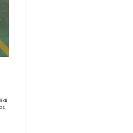
i di
at.