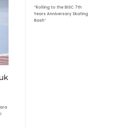
“Rolling to the BISC 7th
Years Anniversary Skating
Bash”
tuk
cara
i